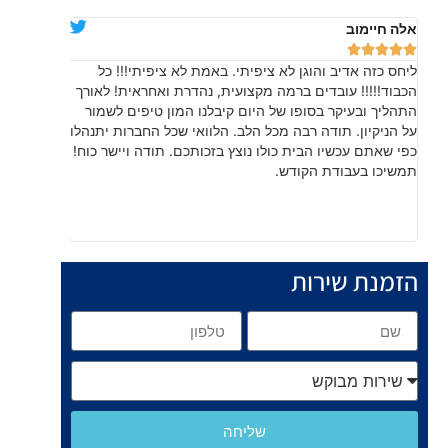
אלה חיימוב
דניאלה יוד










ליחס כזה אדיב והוגן לא ציפיתי. באמת לא ציפיתי!!! כל
בהתחלה חש
הכבוד!!!!! עובדים ברמה מקצועית, נהדרת ואחראית! לאורך
שהתוצאה, 
התהליך ובעיקר בסופו של היום קיבלנו המון טיפים לשמור
עשו עבודה
על הניקיון. תודה רבה מכל הלב. הלוואי שכל החברות יתנהלו
לפרטים קט
כפי שאתם עכשיו הבית כולו נוצץ בזכותכם. תודה ויישר כוח!
תמשיכו בעבודת הקודש.
הזמנת שירות
שליחה