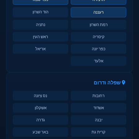
הוד השרון
רעננה
רמת השרון
נתניה
קיסריה
ראש העין
כפר יונה
אריאל
אלעד
שפלה ודרום
רחובות
נס ציונה
אשדוד
אשקלון
יבנה
גדרה
קרית גת
באר שבע