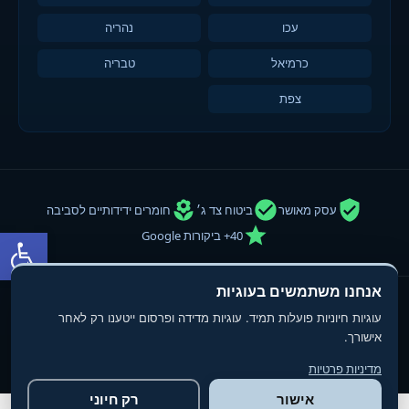
עכו
נהריה
כרמיאל
טבריה
צפת
עסק מאושר
ביטוח צד ג׳
חומרים ידידותיים לסביבה
פתח סרגל
40+ ביקורות Google
אנחנו משתמשים בעוגיות
© 2013-2025
טופ פוליש
- חברת ניקיון ופוליש. כל הזכויות שמורות.
עוגיות חיוניות פועלות תמיד. עוגיות מדידה ופרסום ייטענו רק לאחר
תנאי שימוש
מדיניות פרטיות
הצהרת נגישות
אישורך.
מדיניות פרטיות
אישור
רק חיוני