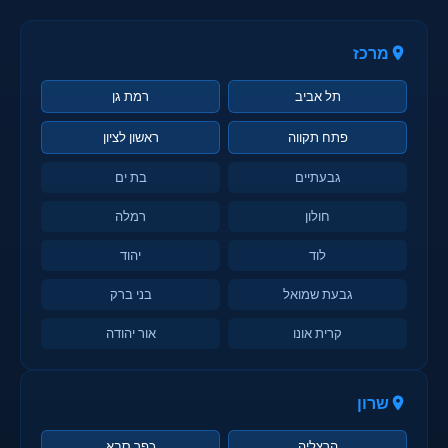
מרכז
תל אביב
רמת גן
פתח תקווה
ראשון לציון
גבעתיים
בת ים
חולון
רמלה
לוד
יהוד
גבעת שמואל
בני ברק
קרית אונו
אור יהודה
שרון
הרצליה
כפר סבא