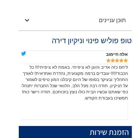
תוכן עניינים
טופ פוליש פינוי וניקיון דירה
אלה חיימוב
דניאלה יוד










ליחס כזה אדיב והוגן לא ציפיתי. באמת לא ציפיתי!!! כל
בהתחלה חש
הכבוד!!!!! עובדים ברמה מקצועית, נהדרת ואחראית! לאורך
שהתוצאה, 
התהליך ובעיקר בסופו של היום קיבלנו המון טיפים לשמור
עשו עבודה
על הניקיון. תודה רבה מכל הלב. הלוואי שכל החברות יתנהלו
לפרטים קט
כפי שאתם עכשיו הבית כולו נוצץ בזכותכם. תודה ויישר כוח!
תמשיכו בעבודת הקודש.
הזמנת שירות