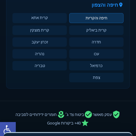
חיפה והצפון
קרית אתא
חיפה והקריות
קרית ביאליק
קרית מוצקין
חדרה
זכרון יעקב
עכו
נהריה
כרמיאל
טבריה
צפת
עסק מאושר
ביטוח צד ג׳
חומרים ידידותיים לסביבה
פתח סרגל
40+ ביקורות Google