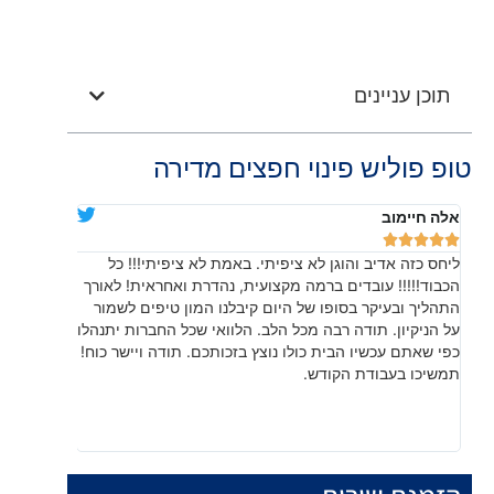
תוכן עניינים
טופ פוליש פינוי חפצים מדירה
אלה חיימוב
דניאלה יוד










ליחס כזה אדיב והוגן לא ציפיתי. באמת לא ציפיתי!!! כל
בהתחלה חש
הכבוד!!!!! עובדים ברמה מקצועית, נהדרת ואחראית! לאורך
שהתוצאה, 
התהליך ובעיקר בסופו של היום קיבלנו המון טיפים לשמור
עשו עבודה
על הניקיון. תודה רבה מכל הלב. הלוואי שכל החברות יתנהלו
לפרטים קט
כפי שאתם עכשיו הבית כולו נוצץ בזכותכם. תודה ויישר כוח!
תמשיכו בעבודת הקודש.