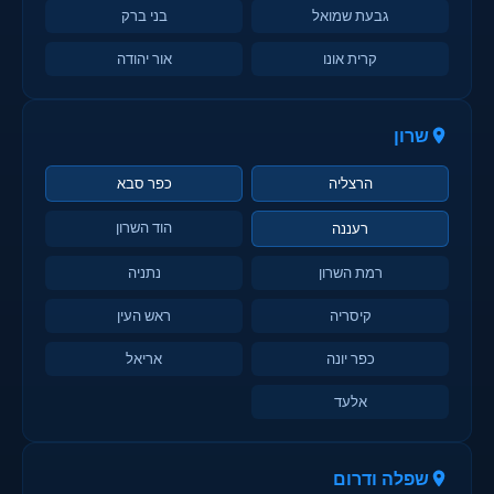
גבעת שמואל
בני ברק
קרית אונו
אור יהודה
שרון
הרצליה
כפר סבא
הוד השרון
רעננה
רמת השרון
נתניה
קיסריה
ראש העין
כפר יונה
אריאל
אלעד
שפלה ודרום