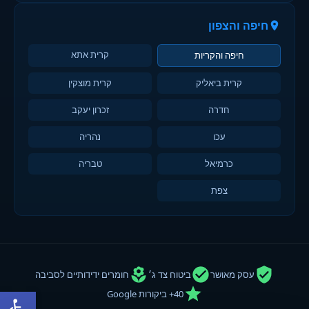
חיפה והצפון
קרית אתא
חיפה והקריות
קרית ביאליק
קרית מוצקין
חדרה
זכרון יעקב
עכו
נהריה
כרמיאל
טבריה
צפת
עסק מאושר
ביטוח צד ג׳
חומרים ידידותיים לסביבה
פתח סרגל
40+ ביקורות Google