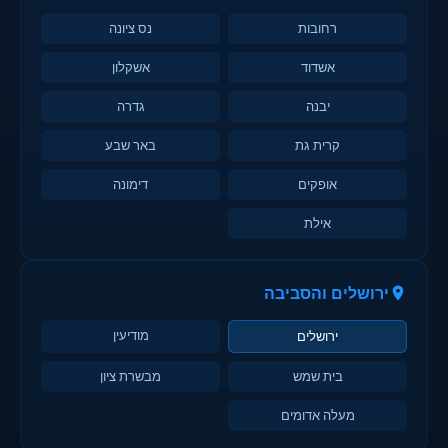
רחובות
נס ציונה
אשדוד
אשקלון
יבנה
גדרה
קרית גת
באר שבע
אופקים
דימונה
אילת
ירושלים והסביבה
מודיעין
ירושלים
בית שמש
מבשרת ציון
מעלה אדומים