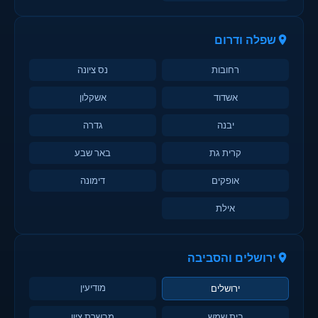
שפלה ודרום
רחובות
נס ציונה
אשדוד
אשקלון
יבנה
גדרה
קרית גת
באר שבע
אופקים
דימונה
אילת
ירושלים והסביבה
מודיעין
ירושלים
בית שמש
מבשרת ציון