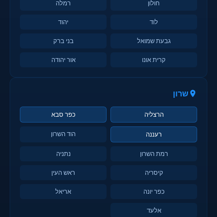
חולון
רמלה
לוד
יהוד
גבעת שמואל
בני ברק
קרית אונו
אור יהודה
שרון
הרצליה
כפר סבא
הוד השרון
רעננה
רמת השרון
נתניה
קיסריה
ראש העין
כפר יונה
אריאל
אלעד