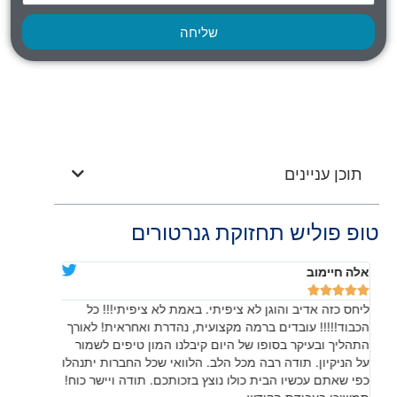
שליחה
תוכן עניינים
טופ פוליש תחזוקת גנרטורים
אלה חיימוב
דניאלה יוד










ליחס כזה אדיב והוגן לא ציפיתי. באמת לא ציפיתי!!! כל
בהתחלה חש
הכבוד!!!!! עובדים ברמה מקצועית, נהדרת ואחראית! לאורך
שהתוצאה, 
התהליך ובעיקר בסופו של היום קיבלנו המון טיפים לשמור
עשו עבודה
על הניקיון. תודה רבה מכל הלב. הלוואי שכל החברות יתנהלו
לפרטים קט
כפי שאתם עכשיו הבית כולו נוצץ בזכותכם. תודה ויישר כוח!