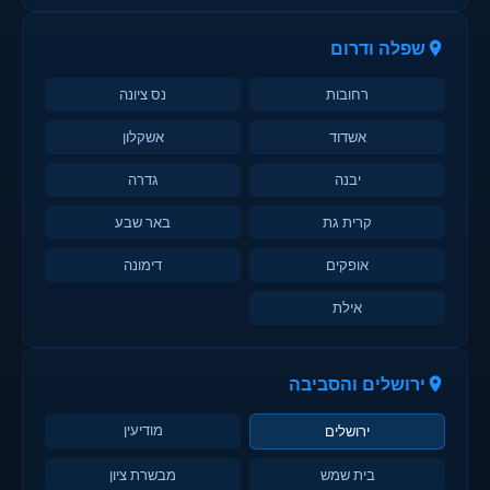
שפלה ודרום
רחובות
נס ציונה
אשדוד
אשקלון
יבנה
גדרה
קרית גת
באר שבע
אופקים
דימונה
אילת
ירושלים והסביבה
מודיעין
ירושלים
בית שמש
מבשרת ציון