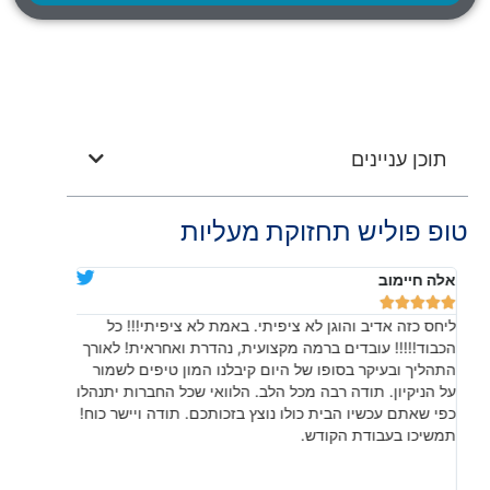
תוכן עניינים
טופ פוליש תחזוקת מעליות
אלה חיימוב
דניאלה יוד










ליחס כזה אדיב והוגן לא ציפיתי. באמת לא ציפיתי!!! כל
בהתחלה חש
הכבוד!!!!! עובדים ברמה מקצועית, נהדרת ואחראית! לאורך
שהתוצאה, 
התהליך ובעיקר בסופו של היום קיבלנו המון טיפים לשמור
עשו עבודה
על הניקיון. תודה רבה מכל הלב. הלוואי שכל החברות יתנהלו
לפרטים קט
כפי שאתם עכשיו הבית כולו נוצץ בזכותכם. תודה ויישר כוח!
תמשיכו בעבודת הקודש.