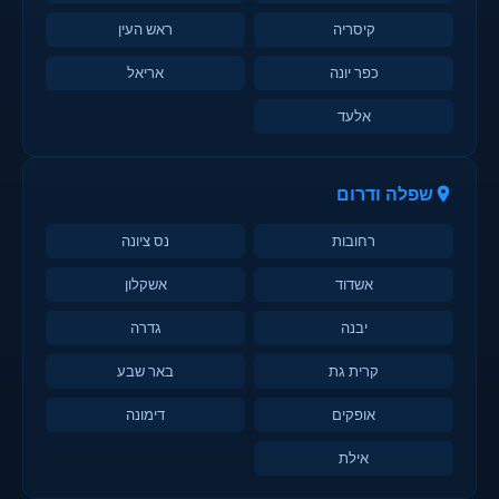
קיסריה
ראש העין
כפר יונה
אריאל
אלעד
שפלה ודרום
רחובות
נס ציונה
אשדוד
אשקלון
יבנה
גדרה
קרית גת
באר שבע
אופקים
דימונה
אילת