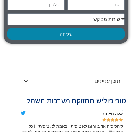
שליחה
תוכן עניינים
טופ פוליש תחזוקת מערכות חשמל
אלה חיימוב
דניאלה יוד










ליחס כזה אדיב והוגן לא ציפיתי. באמת לא ציפיתי!!! כל
בהתחלה חש
הכבוד!!!!! עובדים ברמה מקצועית, נהדרת ואחראית! לאורך
שהתוצאה, 