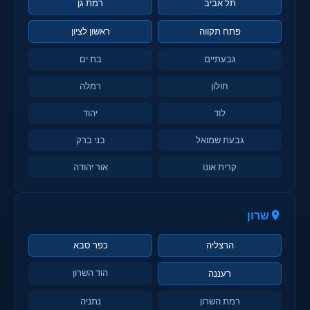
תל אביב
רמת גן
פתח תקווה
ראשון לציון
גבעתיים
בת ים
חולון
רמלה
לוד
יהוד
גבעת שמואל
בני ברק
קרית אונו
אור יהודה
שרון
הרצליה
כפר סבא
הוד השרון
רעננה
רמת השרון
נתניה