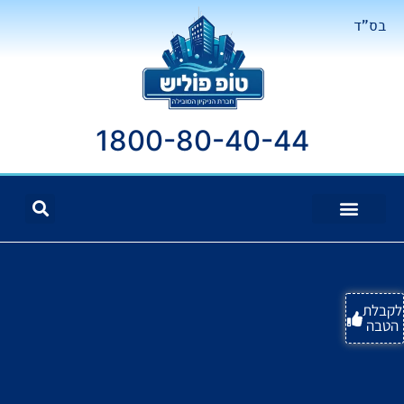
בס"ד
1800-80-40-44
לקבלת
הטבה