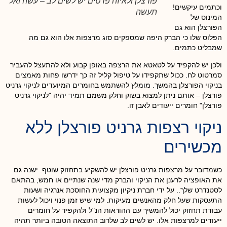
פורצלן ולאיזה פרטים יש לשים לב – עשה ואל
וכתמים עיקשים!
תעשה
המינוס של
הפורצלן הוא גם
הפלוס שלו כי הברק היפה שמספקים סוג מרצפות אלו הוא גם מה
שמבליט כתמים.
ולכן יש להקפיד על לטאטא את הרצפה באופן קבוע ולא להתעצל להעביר
סמרטוט לח. ככול שתקפידו על טיפול קליל זה כך ידרשו פחות מאמצים
בניקוי הפורצלן בהמשך. מומלץ להשתמש בחומרים המיועדים לניקוי גרניט
פורצלן – אותם ניתן למצוא בשוק וחלק משמם תמיד יהיה "לניקוי גרניט
פורצלן" חומרים ייעודים לאבן זו.
ניקוי רצפות גרניט פורצלן ללא
מכשירים
כשמדובר על מרצפות גרניט פורצלן יש להשקיע בתחזוק שוטף. ישנה גם
את האופציה לרענן את הניקוי והברק מדי שנה שנתיים או חמש, בהתאם
לסטנדרט שלך.. על ידי חברת ניקיון מקצועית החוסכת אנרגיה ושעות
התעסקות שעל חלק מהאנשים מעיקות. למי שיש זמן פנוי ויכול לעשות
עבודת תחזוק יכול להמשיך עם ההוראות הנ"ל ולהקפיד על חומרים
ייעודים למרצפות אלו. יש לשים לב שלרוב התוצאה הטובה ביותר תהיה