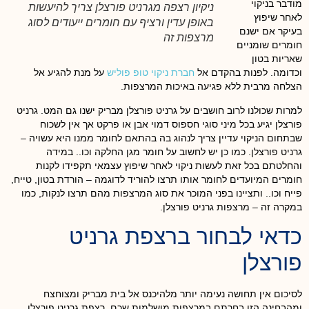
מודבר בניקוי
ניקיון רצפה מגרניט פורצלן צריך להיעשות
לאחר שיפוץ
באופן עדין ורציף עם חומרים ייעודים לסוג
בעיקר אם ישנם
מרצפות זה
חומרים שומניים
שאריות בטון
וכדומה. לפנות בהקדם אל
חברת ניקוי טופ פוליש
על מנת להגיע אל
הצלחה מרבית ללא פגיעה באיכות המרצפות.
למרות שכולנו לרוב חושבים על גרניט פורצלן מבריק ישנו גם המט. גרניט
פורצלן יגיע בכל מיני סוגי חספוס דמוי אבן או פרקט אך אין לשכוח
שבתחום הניקוי עדיין צריך לנהוג בה בהתאם לחומר ממנו היא עשויה –
גרניט פורצלן. כמו כן יש לחשוב על חומר מגן החלקה וכו.. במידה
והחלטתם בכל זאת לעשות ניקוי לאחר שיפוץ עצמאי תקפידו לקנות
חומרים המיועדים לחומר אותו תרצו להוריד לדוגמה – הורדת בטון, טייח,
פייח וכו.. ותציינו בפני המוכר את סוג המרצפות מהם תרצו לנקות, כמו
במקרה זה – מרצפות גרניט פורצלן.
כדאי לבחור ברצפת גרניט
פורצלן
לסיכום אין תחושה נעימה יותר מלהיכנס אל בית מבריק ומצוחצח
ומהבחינה הזו בחרתם במרצפות מושלמות שכם רצפת גרניט פורצלן