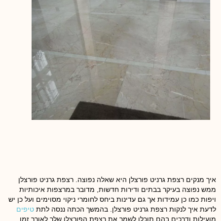
איך מנקים רצפת גרניט פורצלן היא שאלה נפוצה. רצפת גרניט פורצלן
ממש נפוצה בעיקר בבתים ודירות חדשות, מדובר במרצפות איכותיות
ויפות כמו כן עמידות אך גם עדינות ביחס לחומרי ניקוי מסוימים ועל כן יש
לדעת איך לנקות רצפת גרניט פורצלן. בהמשך הכתה ננסה לתת
טיפים
מועילות ודרכים בהם תוכלו לשמר את רצפת הפורצלן שלך לאורך זמן.