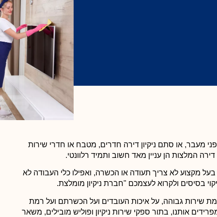
לפני מעבר, או סתם ניקיון דירה חדרים, מטבח או חדרי שירות
ירה המלצות הן עניין מאד חשוב ותמיד רלוונטי.
, בעל מקצוע לא צריך תעודה או הכשרה, ואפילו כלי העבודה לא
קוי בסיסים ולקרוא לעצמכם "חברת ניקיון מומלצת.
שושנה אהרון





 שירות גבוהה, על איכות העובדים ועל הכשרתם ועל רמת
 שווה ערך לניקיון הדירה שלכם! חשוב
אתם החברה מספר 
דים אותנו, בתור ספקי שירות ניקיון ופוליש מובילים, משאר
ם ולא מתוחזקים, מעידים על חוסר
במיוחד. זה כל כך כיף להיכנס ל