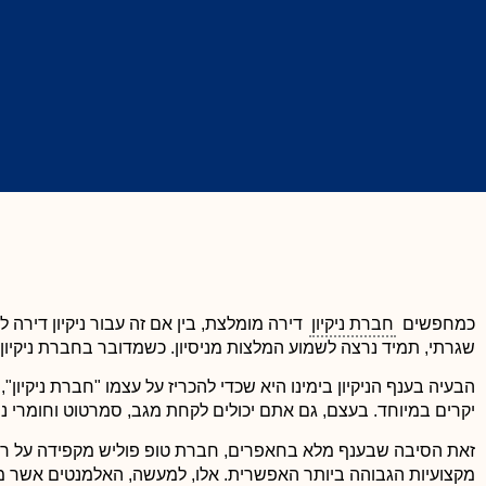
כמחפשים
חברת ניקיון
דירה מומלצת, בין אם זה עבור ניקיון דירה 
שגרתי, תמיד נרצה לשמוע המלצות מניסיון. כשמדובר בחברת ניקיון ד
הבעיה בענף הניקיון בימינו היא שכדי להכריז על עצמו "חברת ניקיון"
יקרים במיוחד. בעצם, גם אתם יכולים לקחת מגב, סמרטוט וחומרי ני
לימור ארביב





זאת הסיבה שבענף מלא בחאפרים, חברת טופ פוליש מקפידה על רמת
ניקיון הבניין וחדרי המדרגות
מקצועיות הגבוהה ביותר האפשרית. אלו, למעשה, האלמנטים אשר מפרי
לזכור שחדרי מדרגות מוזנחי