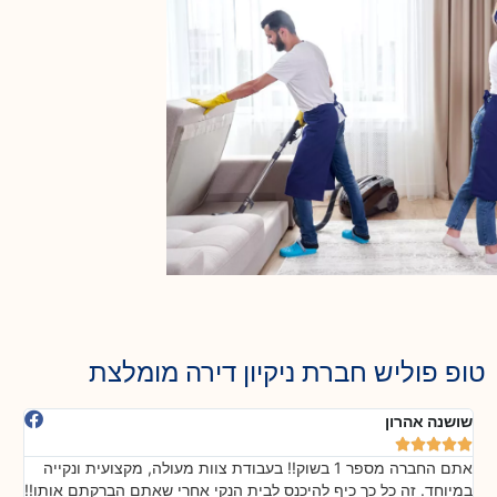
טופ פוליש חברת ניקיון דירה מומלצת
אלה חיימוב





1 בשוק!! בעבודת צוות מעולה, מקצועית ונקייה
ליחס כזה אדיב והוגן לא ציפיתי. באמת ל
בית הנקי אחרי שאתם הברקתם אותו!!
עובדים ברמה מקצועית, נהדרת ואחראי