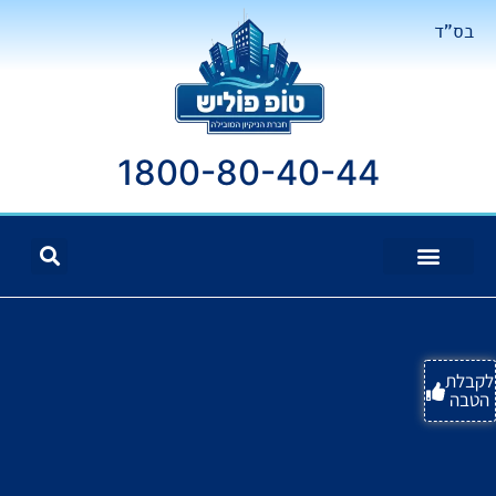
בס"ד
1800-80-40-44
לקבלת
הטבה