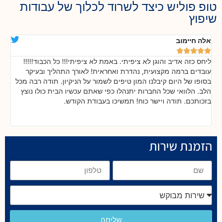
טופ פוליש כיצד לשרוד לכלוך של עבודות
שיפוץ
אלה חיימוב
דנ






ליחס כזה אדיב והוגן לא ציפיתי. באמת לא ציפיתי!!! כל הכבוד!!!!!
בה
!
עובדים ברמה מקצועית, נהדרת ואחראית! לאורך התהליך ובעיקר
אח
ת
בסופו של היום קיבלנו המון טיפים לשמור על הניקיון. תודה רבה מכל
כל
הלב. הלוואי שכל החברות יתנהלו כפי שאתם עכשיו הבית כולו נוצץ
שי
בזכותכם. תודה ויישר כוח! תמשיכו בעבודת הקודש.
הזמנת שירות
שליחה