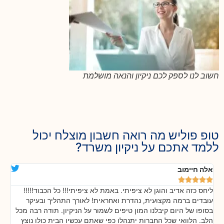
חשוב לנו לספק לכם ניקיון והנאה מושלמת
טופ פוליש מה רואה חשבון מוצלח יכול
ללמד אתכם על ניקיון משרד?
אלה חיימוב
דנ






ליחס כזה אדיב והוגן לא ציפיתי. באמת לא ציפיתי!!! כל הכבוד!!!!!
בה
!
עובדים ברמה מקצועית, נהדרת ואחראית! לאורך התהליך ובעיקר
אח
ת
בסופו של היום קיבלנו המון טיפים לשמור על הניקיון. תודה רבה מכל
כל
הלב. הלוואי שכל החברות יתנהלו כפי שאתם עכשיו הבית כולו נוצץ
שי