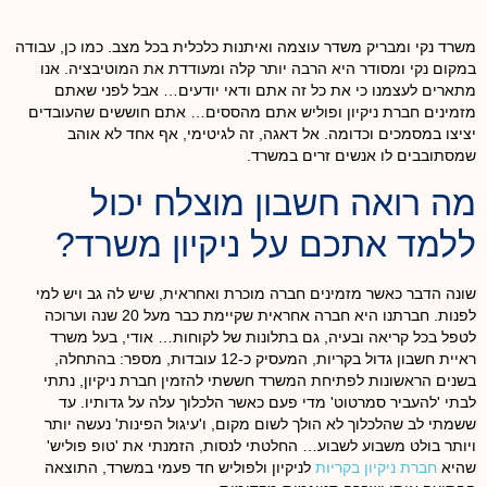
משרד נקי ומבריק משדר עוצמה ואיתנות כלכלית בכל מצב. כמו כן, עבודה
במקום נקי ומסודר היא הרבה יותר קלה ומעודדת את המוטיבציה. אנו
מתארים לעצמנו כי את כל זה אתם ודאי יודעים… אבל לפני שאתם
מזמינים חברת ניקיון ופוליש אתם מהססים… אתם חוששים שהעובדים
יציצו במסמכים וכדומה. אל דאגה, זה לגיטימי, אף אחד לא אוהב
שמסתובבים לו אנשים זרים במשרד.
מה רואה חשבון מוצלח יכול
ללמד אתכם על ניקיון משרד?
שונה הדבר כאשר מזמינים חברה מוכרת ואחראית, שיש לה גב ויש למי
לפנות. חברתנו היא חברה אחראית שקיימת כבר מעל 20 שנה וערוכה
לטפל בכל קריאה ובעיה, גם בתלונות של לקוחות… אודי, בעל משרד
ראיית חשבון גדול בקריות, המעסיק כ-12 עובדות, מספר: בהתחלה,
בשנים הראשונות לפתיחת המשרד חששתי להזמין חברת ניקיון, נתתי
לבתי 'להעביר סמרטוט' מדי פעם כאשר הלכלוך עלה על גדותיו. עד
ששמתי לב שהלכלוך לא הולך לשום מקום, ו'עיגול הפינות' נעשה יותר
ויותר בולט משבוע לשבוע… החלטתי לנסות, הזמנתי את 'טופ פוליש'
שהיא
חברת ניקיון בקריות
לניקיון ולפוליש חד פעמי במשרד, התוצאה