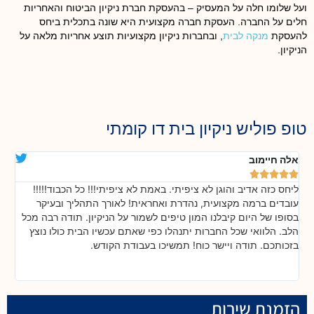
ועל שלומו חלה על המעסיק – בהעסקת חברת ניקיון הביטוח והאחריות
חלים על החברה. העסקת חברה מקצועית היא שונה בתכלית ביחס
להעסקת
מנקה לבית
, ובחברות ניקיון מקצועיות תוצע אחריות מלאה על
הניקיון.
טופ פוליש ניקיון בית דו קומתי
אלה חיימוב
דנ






ליחס כזה אדיב והוגן לא ציפיתי. באמת לא ציפיתי!!! כל הכבוד!!!!!
בה
!
עובדים ברמה מקצועית, נהדרת ואחראית! לאורך התהליך ובעיקר
אח
ת
בסופו של היום קיבלנו המון טיפים לשמור על הניקיון. תודה רבה מכל
כל
הלב. הלוואי שכל החברות יתנהלו כפי שאתם עכשיו הבית כולו נוצץ
שי
בזכותכם. תודה ויישר כוח! תמשיכו בעבודת הקודש.
הזמנת שירות