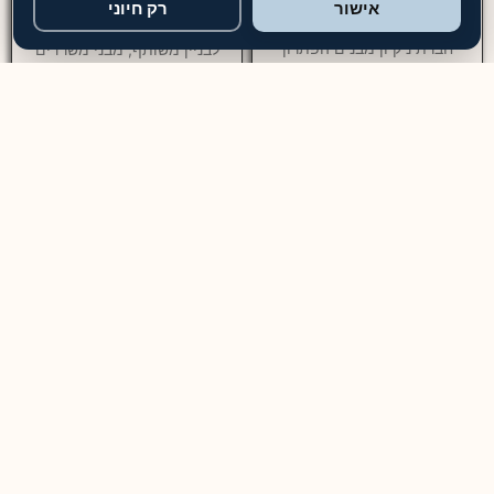
חברת שירותי ניקיון מבנים
ניקיון בניינים מחיר מ-₪699
אישור
רק חיוני
מקצועיים
ניקיון בניינים — שירות מקצועי
חברת ניקיון מבנים הפתרון
לבניין משותף, מבני משרדים
המושלם לניקיון יסודי – מספקת
ומוסדות שירות ניקיון בניינים
שירותים מותאמים אישית לכל
מקצועי כולל ניקוי חדרי מדרגות,
סוגי המבנים, כולל משרדים,
לובי, מעליות, חניון, מרחבים
בתים ודירות, תוך הקפדה על
מוגנים ושטחים משותפים. עלות
ניקיון יסודי ושימוש בציוד וחומרים
ניקיון שוטף לבניין מגורים
איכותיים. צוות הניקיון המיומן
מתחילה מ־₪699 לביקור,
מבצע את
12+
שנות ניסיון
4.9
דירוג ממוצע
10,000+
לקוחות מרוצים
מבוטחים
ביטוח מקיף
ידידותי
לסביבה
למה לבחור בטופ פוליש?