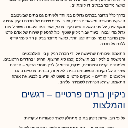
כאשר מדובר בבתים דו קומתיים.
בדרך כלל מדובר בבתים גדולים במיוחד ולעיתים גם בתים שבעיצובם
הושקעו מחשבה ומשאבים רבים, על כן עדיף שירות של חברת ניקיון אמינה
ומקצועית, על פני העסקת איש ניקיון פרטי, אשר נפח העבודה עשוי להיות
גדול מדי עבורו. בעוד עבור ניקיון שוטף יכול להספיק שירות של אדם פרטי,
שכן מדובר בנפח עבודה קטן יותר, כאשר מדובר בניקיון חד פעמי עדיף
ללכת על חברה.
התאמה איכותית שתיעשה על ידי חברת הניקיון בין האלמנטים
והמשטחים לניקוי בבית שלכם (כמו סוג הריצוף, החיפוי בחדרים הרטובים,
אלמנטים יקרים ומיוחדים, פרקט, וכדומה) לבין חומרי הניקוי – תבטיח
שמירה על תקינות המשטחים בבית. לא אחת, בבתים פרטיים בהם
אלמנטים ייחודיים – מנקים פרטיים פשוט לא יודעים לבצע את אותה
התאמה, שהיא הכרחית לשמירה עליהם.
ניקיון בתים פרטיים – דגשים
והמלצות
על פי רוב, שרות ניקיון בתים מתחלק לשתי קטגוריות עיקריות:
ניקיון חד פעמי
– אם אתם זקוקים לניקיון חד פעמי למשל