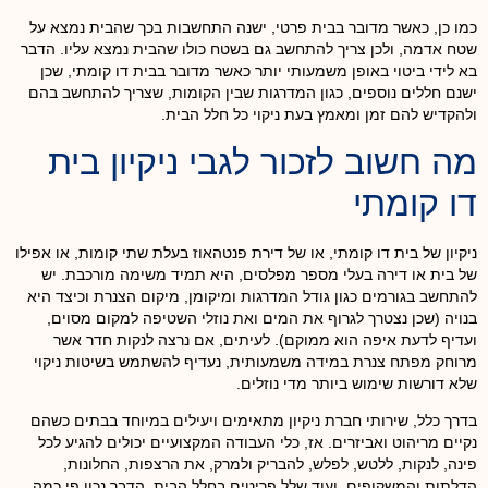
כמו כן, כאשר מדובר בבית פרטי, ישנה התחשבות בכך שהבית נמצא על
שטח אדמה, ולכן צריך להתחשב גם בשטח כולו שהבית נמצא עליו. הדבר
בא לידי ביטוי באופן משמעותי יותר כאשר מדובר בבית דו קומתי, שכן
ישנם חללים נוספים, כגון המדרגות שבין הקומות, שצריך להתחשב בהם
ולהקדיש להם זמן ומאמץ בעת ניקוי כל חלל הבית.
מה חשוב לזכור לגבי ניקיון בית
דו קומתי
ניקיון של בית דו קומתי, או של דירת פנטהאוז בעלת שתי קומות, או אפילו
של בית או דירה בעלי מספר מפלסים, היא תמיד משימה מורכבת. יש
להתחשב בגורמים כגון גודל המדרגות ומיקומן, מיקום הצנרת וכיצד היא
בנויה (שכן נצטרך לגרוף את המים ואת נוזלי השטיפה למקום מסוים,
ועדיף לדעת איפה הוא ממוקם). לעיתים, אם נרצה לנקות חדר אשר
מרוחק מפתח צנרת במידה משמעותית, נעדיף להשתמש בשיטות ניקוי
שלא דורשות שימוש ביותר מדי נוזלים.
בדרך כלל, שירותי חברת ניקיון מתאימים ויעילים במיוחד בבתים כשהם
נקיים מריהוט ואביזרים. אז, כלי העבודה המקצועיים יכולים להגיע לכל
פינה, לנקות, ללטש, לפלש, להבריק ולמרק, את הרצפות, החלונות,
הדלתות והמשקופים, ועוד שלל פריטים בחלל הבית. הדבר נכון פי כמה