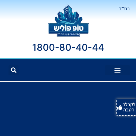
בס"ד
1800-80-40-44
לקבלת
הטבה