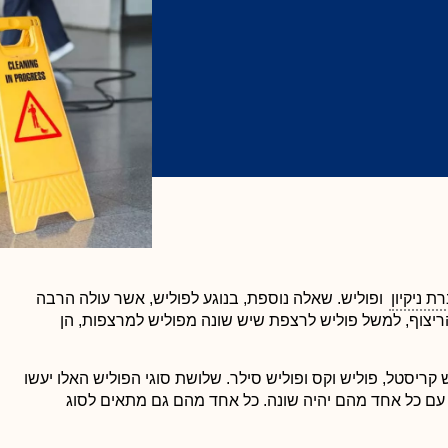
ת ניקיון
ופוליש. שאלה נוספת, בנוגע לפוליש, אשר עולה הרבה
 הריצוף, למשל פוליש לרצפת שיש שונה מפוליש למרצפות, הן
 קריסטל, פוליש וקס ופוליש סילר. שלושת סוגי הפוליש האלו יעשו
שושנה אהרון
ם כל אחד מהם יהיה שונה. כל אחד מהם גם מתאים לסוג





וב
אתם החברה מספר 1 בשוק!! בעבודת צוות מעולה, מקצועית ונקייה
במיוחד. זה כל כך כיף להיכנס לבית הנקי אחרי שאתם הברקתם אותו!