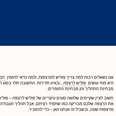
אנו נשאלים רבות למה צריך פוליש למרצפות, ולמה כדאי להזמין
חבר
היא מתי עושים
פוליש לרצפה
, ובאיזו תדירות. התשובה תלוי בסוג
מבחינת התהליך והן מבחינת החומרים.
חשוב לציין שקיימים שלושה סוגים עיקריים של פוליש לרצפה – פוליש
לימור ארביב
את הרצפה שלכם מבריקה כמו שתמיד רציתם, אבל תהליך העבודה ע





ניקיון הבניין וחדרי המדרגות שווה ערך לניקיון הדירה שלכם! חש
מרצפות שונה, ובשביל זה אנחנו כאן – כדי להסביר.
לזכור שחדרי מדרגות מוזנחים ולא מתוחזקים, מעידים על חוסר