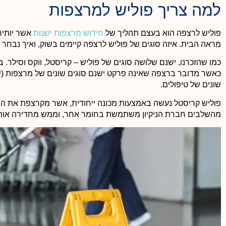
למה צריך פוליש למרצפות
אכפתיות של הדיירים למקום מגוריהם ואף יכול לגרום לכך הער
הדירות ירד. חדרי מדרגות נקיים ובניין נקי מעיד על אווירה חמי
וידידותית בין הדיירים ובנוסף נותן רושם מצוין כל מי שמגיע!!!
פוליש לרצפה הוא בעצם תהליך של
חידוש מרצפות
ישנות
אשר יותיר
מראה הבית. איזה סוגים של פוליש לרצפה קיימים בשוק, ואיך נבחר
כמו שהזכרנו, ישנם שלושה סוגים של פוליש – קריסטל, ווקס וסילר.
כאשר מדובר ברצפה שאינה פרקט ישנם סוגים שונים של מרצפות (שיש,
שונים של טיפולים.
פוליש קריסטל נעשה באמצעות מכונה ייחודית, אשר מקרצפת את 
מהשלבים חברת הניקיון משתמשת בחומר אחר, וממש מחדירה אותו