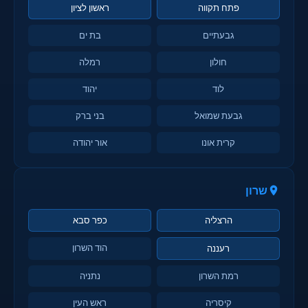
פתח תקווה
ראשון לציון
גבעתיים
בת ים
חולון
רמלה
לוד
יהוד
גבעת שמואל
בני ברק
קרית אונו
אור יהודה
שרון
הרצליה
כפר סבא
הוד השרון
רעננה
רמת השרון
נתניה
קיסריה
ראש העין