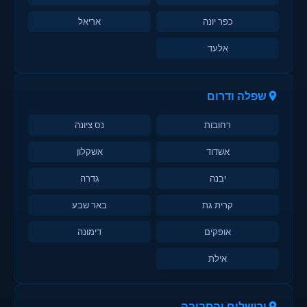
כפר יונה
אריאל
אלעד
שפלה ודרום
רחובות
נס ציונה
אשדוד
אשקלון
יבנה
גדרה
קרית גת
באר שבע
אופקים
דימונה
אילת
ירושלים והסביבה