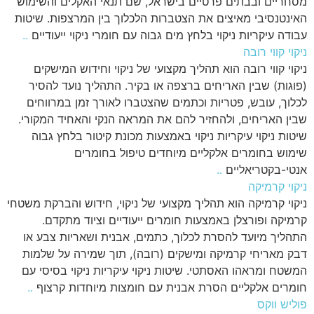
מסחריים ובבתים פרטיים בישראל, שם תנאי האקלים והשימוש
האינטנסיבי מאיצים את הצטברות הלכלוך בין המרצפות. שיטות
עבודה עיקריות ניקוי בלחץ מים גבוה עם חומרי ניקוי ייעודיים
..
ניקוי קווי רובה
ניקוי קווי רובה הוא תהליך מקצועי של ניקוי וחידוש המישקים
(פוגות) שבין האריחים ברצפה או בקיר. התהליך נועד להסיר
לכלוך, עובש, פטריות וכתמים שהצטברו לאורך זמן במרווחים
שבין האריחים, ולהחזיר להם את המראה הנקי והאחיד המקורי.
שיטות ניקוי עיקריות ניקוי באמצעות מכונת קיטור בלחץ גבוה
שימוש בחומרים אלקליים מיוחדים טיפול בחומרים
אנטי-בקטריאליים
..
ניקוי קרמיקה
ניקוי קרמיקה הוא תהליך מקצועי של ניקוי, חידוש והברקת משטחי
קרמיקה ופורצלן באמצעות חומרים ייעודיים וציוד מתקדם.
התהליך מיועד להסרת לכלוך, כתמים, אבנית ושאריות צבע או
דבק מאריחי קרמיקה ומישקים (רובה), תוך שמירה על שלמות
המשטח ומראהו האסתטי. שיטות ניקוי עיקריות ניקוי בסיסי עם
חומרים אלקליים הסרת אבנית עם חומצות מיוחדות קרצוף
..
פוליש ווקס