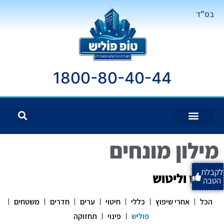
בס"ד
1800-80-40-44
מילון מונחים
לקבלת
פוליש וליטוש
הטבה
הכל
אחרי שיפוץ
כללי
חיטוי
ערים
חדרים
משטחים
פוליש
פינוי
תחזוקה