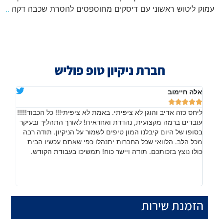
עמוק ליטוש ראשוני עם דיסקים מחוספסים להסרת שכבה דקה
..
חברת ניקיון טופ פוליש
אלה חיימוב
דניא







ליחס כזה אדיב והוגן לא ציפיתי. באמת לא ציפיתי!!! כל הכבוד!!!!!
בהתח
עובדים ברמה מקצועית, נהדרת ואחראית! לאורך התהליך ובעיקר
שהתו
בסופו של היום קיבלנו המון טיפים לשמור על הניקיון. תודה רבה
עבוד
ם
מכל הלב. הלוואי שכל החברות יתנהלו כפי שאתם עכשיו הבית
ממלי
כולו נוצץ בזכותכם. תודה ויישר כוח! תמשיכו בעבודת הקודש.
הזמנת שירות