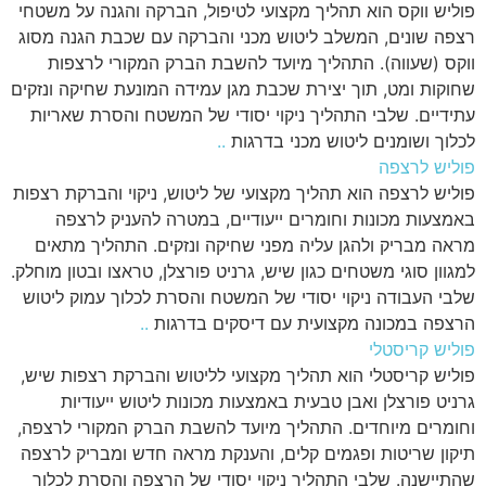
פוליש ווקס הוא תהליך מקצועי לטיפול, הברקה והגנה על משטחי
רצפה שונים, המשלב ליטוש מכני והברקה עם שכבת הגנה מסוג
ווקס (שעווה). התהליך מיועד להשבת הברק המקורי לרצפות
שחוקות ומט, תוך יצירת שכבת מגן עמידה המונעת שחיקה ונזקים
עתידיים. שלבי התהליך ניקוי יסודי של המשטח והסרת שאריות
לכלוך ושומנים ליטוש מכני בדרגות
..
פוליש לרצפה
פוליש לרצפה הוא תהליך מקצועי של ליטוש, ניקוי והברקת רצפות
באמצעות מכונות וחומרים ייעודיים, במטרה להעניק לרצפה
מראה מבריק ולהגן עליה מפני שחיקה ונזקים. התהליך מתאים
למגוון סוגי משטחים כגון שיש, גרניט פורצלן, טראצו ובטון מוחלק.
שלבי העבודה ניקוי יסודי של המשטח והסרת לכלוך עמוק ליטוש
הרצפה במכונה מקצועית עם דיסקים בדרגות
..
פוליש קריסטלי
פוליש קריסטלי הוא תהליך מקצועי לליטוש והברקת רצפות שיש,
גרניט פורצלן ואבן טבעית באמצעות מכונות ליטוש ייעודיות
וחומרים מיוחדים. התהליך מיועד להשבת הברק המקורי לרצפה,
תיקון שריטות ופגמים קלים, והענקת מראה חדש ומבריק לרצפה
שהתיישנה. שלבי התהליך ניקוי יסודי של הרצפה והסרת לכלוך