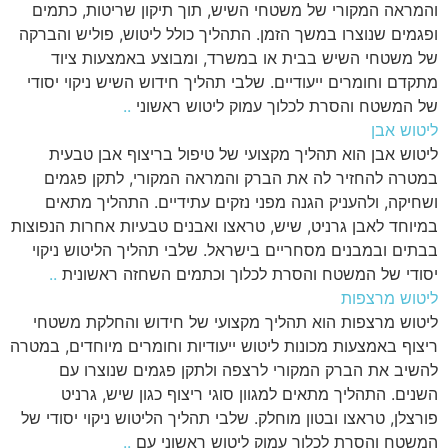
והמראה המקורי של משטחי השיש, תוך תיקון שריטות, כתמים
ופגמים שנוצרו במשך הזמן. התהליך כולל ליטוש, פוליש והברקה
של משטחי השיש בבית או במשרד, ומבוצע באמצעות ציוד
מתקדם וחומרים ייעודיים. שלבי תהליך חידוש השיש ניקוי יסודי
של המשטח והסרת לכלוך עמוק ליטוש ראשוני
..
ליטוש אבן
ליטוש אבן הוא תהליך מקצועי של טיפול בריצוף אבן טבעית
במטרה להחזיר לה את הברק והמראה המקורי, לתקן פגמים
ושחיקה, ולהעניק הגנה מפני נזקים עתידיים. התהליך מתאים
במיוחד לאבן גרניט, שיש, טראצו ואבנים טבעיות אחרות הנפוצות
בבתים ובמבנים מסחריים בישראל. שלבי תהליך הליטוש ניקוי
יסודי של המשטח והסרת לכלוך וכתמים השחזה ראשונית
..
ליטוש מרצפות
ליטוש מרצפות הוא תהליך מקצועי של חידוש והחלקת משטחי
ריצוף באמצעות מכונות ליטוש ייעודיות וחומרים מיוחדים, במטרה
להשיב את הברק המקורי לרצפה ולתקן פגמים שנוצרו עם
השנים. התהליך מתאים למגוון סוגי ריצוף כגון שיש, גרניט
פורצלן, טראצו ובטון מוחלק. שלבי תהליך הליטוש ניקוי יסודי של
המשטח והסרת לכלוך עמוק ליטוש ראשוני עם
..