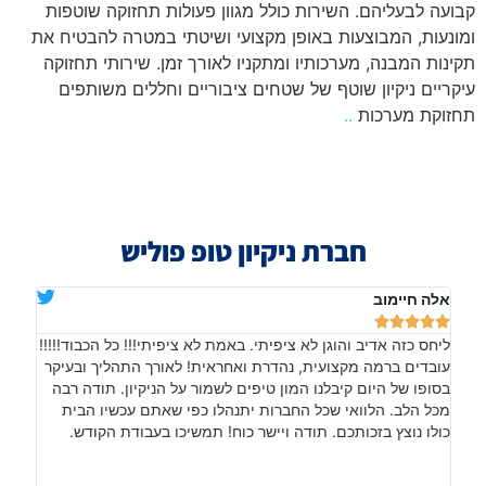
קבועה לבעליהם. השירות כולל מגוון פעולות תחזוקה שוטפות
ומונעות, המבוצעות באופן מקצועי ושיטתי במטרה להבטיח את
תקינות המבנה, מערכותיו ומתקניו לאורך זמן. שירותי תחזוקה
עיקריים ניקיון שוטף של שטחים ציבוריים וחללים משותפים
תחזוקת מערכות
..
חברת ניקיון טופ פוליש
אלה חיימוב
דניא







ליחס כזה אדיב והוגן לא ציפיתי. באמת לא ציפיתי!!! כל הכבוד!!!!!
בהתח
עובדים ברמה מקצועית, נהדרת ואחראית! לאורך התהליך ובעיקר
שהתו
בסופו של היום קיבלנו המון טיפים לשמור על הניקיון. תודה רבה
עבוד
ם
מכל הלב. הלוואי שכל החברות יתנהלו כפי שאתם עכשיו הבית
ממלי
כולו נוצץ בזכותכם. תודה ויישר כוח! תמשיכו בעבודת הקודש.