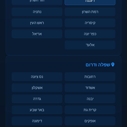
רעננה
רמת השרון
נתניה
קיסריה
ראש העין
כפר יונה
אריאל
אלעד
שפלה ודרום
רחובות
נס ציונה
אשדוד
אשקלון
יבנה
גדרה
קרית גת
באר שבע
אופקים
דימונה