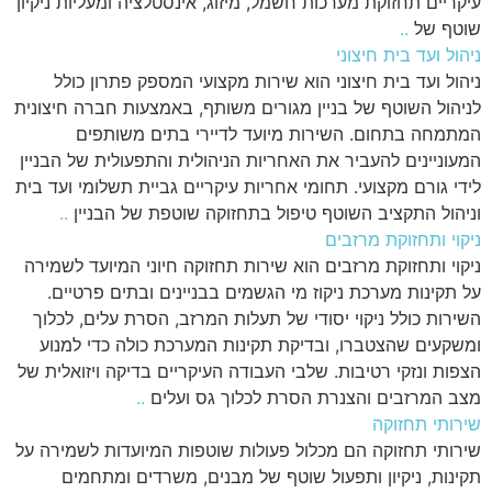
עיקריים תחזוקת מערכות חשמל, מיזוג, אינסטלציה ומעליות ניקיון
שוטף של
..
ניהול ועד בית חיצוני
ניהול ועד בית חיצוני הוא שירות מקצועי המספק פתרון כולל
לניהול השוטף של בניין מגורים משותף, באמצעות חברה חיצונית
המתמחה בתחום. השירות מיועד לדיירי בתים משותפים
המעוניינים להעביר את האחריות הניהולית והתפעולית של הבניין
לידי גורם מקצועי. תחומי אחריות עיקריים גביית תשלומי ועד בית
וניהול התקציב השוטף טיפול בתחזוקה שוטפת של הבניין
..
ניקוי ותחזוקת מרזבים
ניקוי ותחזוקת מרזבים הוא שירות תחזוקה חיוני המיועד לשמירה
על תקינות מערכת ניקוז מי הגשמים בבניינים ובתים פרטיים.
השירות כולל ניקוי יסודי של תעלות המרזב, הסרת עלים, לכלוך
ומשקעים שהצטברו, ובדיקת תקינות המערכת כולה כדי למנוע
הצפות ונזקי רטיבות. שלבי העבודה העיקריים בדיקה ויזואלית של
מצב המרזבים והצנרת הסרת לכלוך גס ועלים
..
שירותי תחזוקה
שירותי תחזוקה הם מכלול פעולות שוטפות המיועדות לשמירה על
תקינות, ניקיון ותפעול שוטף של מבנים, משרדים ומתחמים