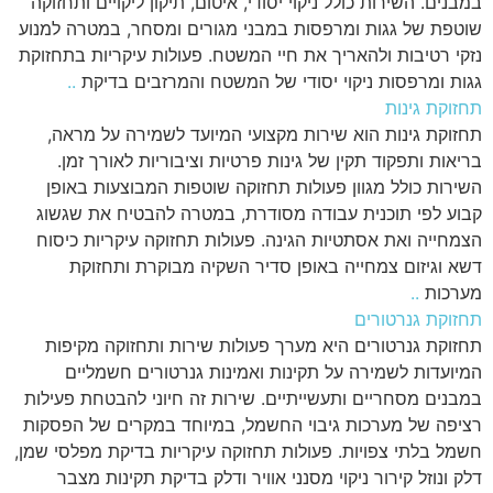
במבנים. השירות כולל ניקוי יסודי, איטום, תיקון ליקויים ותחזוקה
שוטפת של גגות ומרפסות במבני מגורים ומסחר, במטרה למנוע
נזקי רטיבות ולהאריך את חיי המשטח. פעולות עיקריות בתחזוקת
גגות ומרפסות ניקוי יסודי של המשטח והמרזבים בדיקת
..
תחזוקת גינות
תחזוקת גינות הוא שירות מקצועי המיועד לשמירה על מראה,
בריאות ותפקוד תקין של גינות פרטיות וציבוריות לאורך זמן.
השירות כולל מגוון פעולות תחזוקה שוטפות המבוצעות באופן
קבוע לפי תוכנית עבודה מסודרת, במטרה להבטיח את שגשוג
הצמחייה ואת אסתטיות הגינה. פעולות תחזוקה עיקריות כיסוח
דשא וגיזום צמחייה באופן סדיר השקיה מבוקרת ותחזוקת
מערכות
..
תחזוקת גנרטורים
תחזוקת גנרטורים היא מערך פעולות שירות ותחזוקה מקיפות
המיועדות לשמירה על תקינות ואמינות גנרטורים חשמליים
במבנים מסחריים ותעשייתיים. שירות זה חיוני להבטחת פעילות
רציפה של מערכות גיבוי החשמל, במיוחד במקרים של הפסקות
חשמל בלתי צפויות. פעולות תחזוקה עיקריות בדיקת מפלסי שמן,
דלק ונוזל קירור ניקוי מסנני אוויר ודלק בדיקת תקינות מצבר