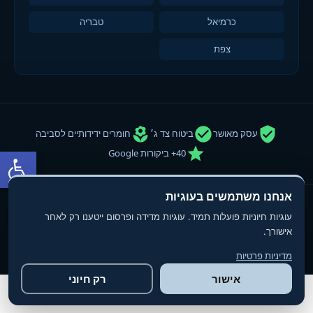
כרמיאל
טבריה
צפת
עסק מאושר
ביטוח צד ג׳
חומרים ידידותיים לסביבה
פתח סרגל
40+ ביקורות Google
אנחנו משתמשים בעוגיות
© 2013-2025
טופ פוליש
- חברת ניקיון ופוליש. כל הזכויות שמורות.
עוגיות חיוניות פועלות תמיד. עוגיות מדידה ופרסום ייטענו רק לאחר
תנאי שימוש
מדיניות פרטיות
הצהרת נגישות
אישורך.
מדיניות פרטיות
אישור
רק חיוני