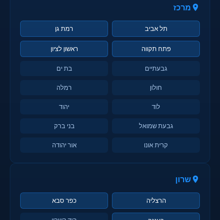
מרכז
תל אביב
רמת גן
פתח תקווה
ראשון לציון
גבעתיים
בת ים
חולון
רמלה
לוד
יהוד
גבעת שמואל
בני ברק
קרית אונו
אור יהודה
שרון
הרצליה
כפר סבא
הוד השרון